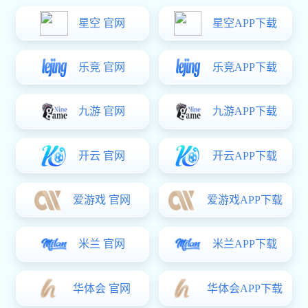
Kunshan YiYuan Medical Technology Co.,Ltd
征途国际-梦想照进现实,努力成就未来! 是一家专业从事
医用CT球管研发、生产、销售及技术服务、技术咨询的高科
技企业。公司依托国力股份40年军民融合的电真空技术平
台，从2013年开始研发CT球管，注册资本3.246亿元人民
币。
10000多平米的CT球管研发生产基地，配备有专业的万
级洁净间以满足管芯装配的要求，实现年产7000只以上CT球
管的产能。
2018
年
10000
+m²
32460
万元
成立时间
生产线面积
注册资本